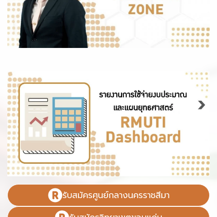
รับสมัครศูนย์กลางนครราชสีมา