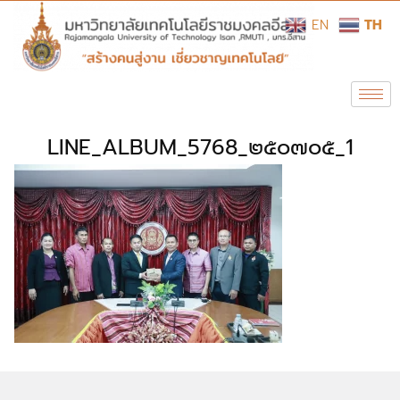
EN
TH
LINE_ALBUM_5768_๒๕๐๗๐๕_1