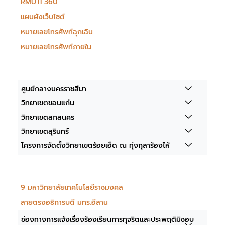
RMUTI 360 ํ
แผนผังเว็บไซต์
หมายเลขโทรศัพท์ฉุกเฉิน
หมายเลขโทรศัพท์ภายใน
ศูนย์กลางนครราชสีมา
วิทยาเขตขอนแก่น
วิทยาเขตสกลนคร
วิทยาเขตสุรินทร์
โครงการจัดตั้งวิทยาเขตร้อยเอ็ด ณ ทุ่งกุลาร้องไห้
9 มหาวิทยาลัยเทคโนโลยีราชมงคล
สายตรงอธิการบดี มทร.อีสาน
ช่องทางการแจ้งเรื่องร้องเรียนการทุจริตและประพฤติมิชอบ