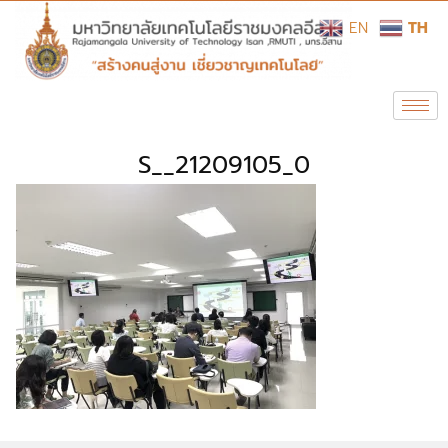
EN
TH
S__21209105_0