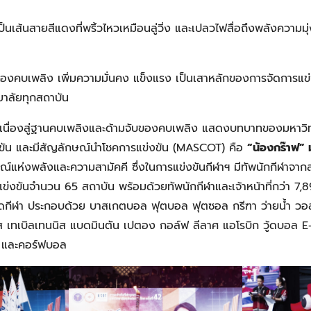
็นเส้นสายสีแดงที่พริ้วไหวเหมือนลู่วิ่ง และเปลวไฟสื่อถึงพลังความมุ่
คบเพลิง เพิ่มความมั่นคง แข็งแรง เป็นเสาหลักของการจัดการแข่งขั
ยาลัยทุกสถาบัน
อเนื่องสู่ฐานคบเพลิงและด้ามจับของคบเพลิง แสดงบทบาทของมหาวิ
ขัน และมีสัญลักษณ์นำโชคการแข่งขัน (MASCOT) คือ
“น้องกร๊าฟ”
ณ์แห่งพลังและความสามัคคี ซึ่งในการแข่งขันกีฬาฯ มีทัพนักกีฬาจา
ข่งขันจำนวน 65 สถาบัน พร้อมด้วยทัพนักกีฬาและเจ้าหน้าที่กว่า 7,
ดกีฬา ประกอบด้วย บาสเกตบอล ฟุตบอล ฟุตซอล กรีฑา ว่ายน้ำ วอล
ส เทเบิลเทนนิส แบดมินตัน เปตอง กอล์ฟ ลีลาศ แอโรบิก วู้ดบอล 
) และคอร์ฟบอล