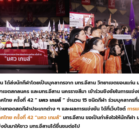
สาน ได้ส่งนักกีฬาโดยเป็นบุคลากรจาก มทร.อีสาน วิทยาเขตขอนแก่น 
ิทยาเขตสกลนคร และมทร.อีสาน นครราชสีมา เข้าร่วมชิงชัยในการแข่ง
ศไทย ครั้งที่ 42 ”
มศว เกมส์
” จำนวน 15 ชนิดกีฬา ร่วมบุคลากรที่
่ายทอดสดกีฬาประเภทต่าง ๆ และผลการแข่งขัน ได้ที่เว็บไซต์
การแ
ศไทย ครั้งที่ 42 “มศว เกมส์”
มทร.อีสาน ขอเป็นกำลังใจให้นักกีฬา ม
งขันมาให้ชาว มทร.อีสานได้ชื่นชมต่อไป