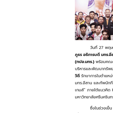
วันที่ 27 พฤษภาค
ภูธร อธิการบดี มทร.อี
(ทปอ.มทร.)
พร้อมคณะผ
บริหารและพัฒนาทรัพ
วิถี
รักษาการในตำแหน่ง
มทร.อีสาน และทัพนักกี
เกมส์” ภายใต้แนวคิด
มหาวิทยาลัยศรีนคริน
ซึ่งในช่วงเย็น (27 พ