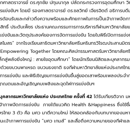
ิจากศาสตราจารย์ ดร.ศุภชัย ปทุมนากุล ปลัดกระทรวงการอุดมศึกษา วิ
รแข่งขันฯ โดยมี รองศาสตราจารย์ ดร.ชลวิทย์ เจียรจิตต์ อธิการบดี
ารต้อนรับและกล่าวถึงความพร้อมและศักยภาพในการเป็นเจ้าภาพจัดกา
สิทธิ์ ประดับเพ็ชร ประธานคณะกรรมการการบริหารกีฬามหาวิทยาลัย
ข่งขันและวัตถุประสงค์ของการจัดการแข่งขัน โดยในพิธีเปิดการแข่ง
สโมสร” จากโรงเรียนสาธิตมหาวิทยาลัยศรีนครินทรวิโรฒประสานมิตร
mpowering Together โดยคณะศิลปกรรมศาสตร์มหาวิทยาลัยศรี
กสู่พลังยิ่งใหญ่ : สายใยอุดมศึกษา” โดยนักเรียนนิสิตและบุคลากรม
อมด้วยขบวนพาเหรด ขบวนธงชาติ ธงกีฬามหาวิทยาลัยแห่งประเทศไท
ารแข่งขัน และพิธีเชิญชมการแข่งขันขึ้นสู่ยอดเสาพร้อมเพลงประจำก
ญาณตนและอัญเชิญคบเพลิงและจุดไฟการแข่งขันฯ
บุคลากรมหาวิทยาลัยแห่ง ประเทศไทย ครั้งที่ 42
ได้รับเกียรติจาก ม
เจ้าภาพจัดการแข่งขัน ภายใต้แนวคิด Health &Happiness ซึ่งใช้ชื่
ษรไทย 3 ตัว คือ มศว มาตีความใหม่ ให้สอดคล้องกับบทบาทของมหา
นะเจ้าภาพการแข่งขัน “มศว เกมส์” และสื่อถึงความหมายของกีฬาและม