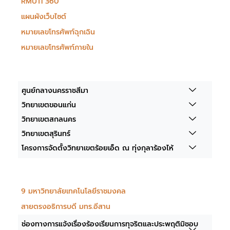
RMUTI 360 ํ
แผนผังเว็บไซต์
หมายเลขโทรศัพท์ฉุกเฉิน
หมายเลขโทรศัพท์ภายใน
ศูนย์กลางนครราชสีมา
วิทยาเขตขอนแก่น
วิทยาเขตสกลนคร
วิทยาเขตสุรินทร์
โครงการจัดตั้งวิทยาเขตร้อยเอ็ด ณ ทุ่งกุลาร้องไห้
9 มหาวิทยาลัยเทคโนโลยีราชมงคล
สายตรงอธิการบดี มทร.อีสาน
ช่องทางการแจ้งเรื่องร้องเรียนการทุจริตและประพฤติมิชอบ