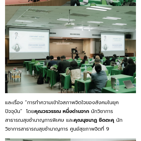
และเรื่อง “การทำความเข้าใจสภาพจิตใจของสังคมในยุค
ปัจจุบัน” โดย
คุณวรวรรณ หนึ่งด่านจาก
นักวิชาการ
สาธารณสุขชำนาญการพิเศษ และ
คุณนุชนาฏ ชิดตะคุ
นัก
วิชาการสาธารณสุขชำนาญการ ศูนย์สุขภาพจิตที่ 9