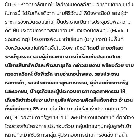
ชั้น 3 มหาวิทยาลัยเทคโนโลยีราชมงคลอีสาน วิทยาเขตขอนแก่น
ในการนี้ ได้รับเกียรติจาก นายศิริวัฒน์ พินิจพาณิชย์ รองผู้ว่า
ราชการจังหวัดขอนแก่น เป็นประธานเปิดการประชุมรับฟังความ
คิดเห็นประกอบการทดสอบความสนใจของนักลงทุน (Market
Sounding) โครงการพัฒนาท่าเรือบก (Dry Port) ในพื้นที่
จังหวัดขอนแก่นให้เกิดขึ้นในเชิงพาณิชย์
โดยมี นายอภิเสต
พงษ์สุวรรณ รองผู้อำนวยการการท่าเรือแห่งประเทศไทย
บริหารสินทรัพย์และพัฒนาธุรกิจ กล่าวรายงาน พร้อมด้วย นาย
กรชวาลวิชญ์ ชัยพีรวัส นายอำเภอน้ำพอง, รองประธาน
หอการค้า, รองประธานสภาอุตสาหกรรม, ผู้นำองค์กรภาครัฐ
และเอกชน, นักธุรกิจและผู้ประกอบการภาคอุตสาหกรรม ให้
เกียรติเข้าร่วมในงานประชุมรับฟังความคิดเห็นดังกล่าว จำนวน
ทั้งสิ้นจำนวน 85 คน
แบ่งเป็น การท่าเรือแห่งประเทศไทย 20
คน, หน่วยงานภาครัฐฯ 18 คน และหน่วยงานเอกเชนที่เกี่ยวข้อง
โดยตรงกับโครงการ ประกอบด้วย กลุ่มนักลงทุนกลุ่มลูกค้าเป้า
หมายที่จะมาใช้บริการกลุ่ม,ผู้ประกอบการด้านการขนส่งทางน้ำ,