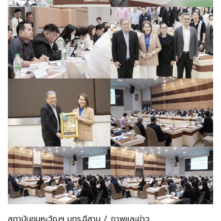
สถาบันชุนหะวัณฯ มทร.อีสาน / ภาพและข่าว