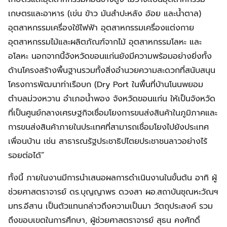
เกษตรและอาหาร (เข่น ข้าว มันสำปะหลัง อ้อย และน้ำตาล)
อุตสาหกรรมเครื่องใช้ไฟฟ้า อุตสาหกรรมเครื่องแต่งกาย
อุตสาหกรรมไม้และผลิตภัณฑ์จากไม้ อุตสาหกรรมโลหะ และ
อโลหะ นอกจากนี้จังหวัดขอนแก่นยังมีความพร้อมอย่างยิ่งทั้ง
ด้านโครงสร้างพื้นฐานรวมทั้งสิ่งอำนวยความสะดวกที่สนับสนุน
โครงการพัฒนาท่าเรือบก (Dry Port ในพื้นที่บ้านโนนพยอม
ตำบลม่วงหวาน อำเภอน้ำพอง จังหวัดขอนแก่น ให้เป็นจังหวัด
ที่เป็นศูนย์กลางเศรษฐกิจเชื่อมโยงการขนส่งสินค้าในภูมิภาคและ
การขนส่งสินค้าภายในประเทศที่สามารถเชื่อมโยงไปยังประเทศ
เพื่อนบ้าน เช่น สาธารณรัฐประชาธิปไตยประชาชนลาวอย่างไร้
รอยต่อได้”
ทั้งนี้ ภายในงานมีการนำเสนอผลการดำเนินงานในขั้นต้น อาทิ ผู้
ช่วยศาสตราจารย์ ดร.บุญญาพร ดวงสา ผอ.สถาบันชุณหะวัณฯ
มทร.อีสาน เป็นตัวแทนกล่าวถึงความเป็นมา วัตถุประสงค์ รวม
ถึงขอบเขตในการศึกษา, ผู้ช่วยศาสตราจารย์ สุธน คงศักดิ์