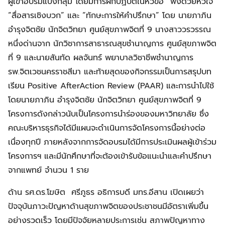
ผู้เข้าอบรมแบ่งกลุ่ม โดยมีการฝึกปฏิบัติในหัวข้อ “ฟังด้วยหัวใจ”
“สื่อสารเชิงบวก” และ “ทักษะการให้คำปรึกษา” โดย นายภาภิน
อำรุงจิตชัย นักจิตวิทยา ศูนย์สุขภาพจิตที่ 9 นางสาววรวรรณ
หนึ่งด่านจาก นักวิชาการสาธารณสุขชำนาญการ ศูนย์สุขภาพจิต
ที่ 9 และนายสันทัด ผลจันทร์ พยาบาลวิชาชีพชำนาญการ
รพ.จิตเวชนครราชสีมา และท้ายสุดของกิจกรรมเป็นการสรุปบท
เรียน Positive AfterAction Review (PAAR) และการนำไปใช้
โดยนายภาภิน อำรุงจิตชัย นักจิตวิทยา ศูนย์สุขภาพจิตที่ 9
โครงการดังกล่าวนับเป็นโครงการนำร่องของมหาวิทยาลัย ซึ่ง
คณะบริหารธุรกิจได้มีแผนจะดำเนินการจัดโครงการนี้อย่างต่อ
เนื่องทุกปี ภายหลังจากการจัดอบรมได้มีการประเมินผลผู้เข้าร่วม
โครงการฯ และมีนักศึกษาที่จะต้องเข้ารับข้อแนะนำและคำปรึกษา
จากแพทย์ จำนวน 1 ราย
ด้าน รศ.ดร.โฆษิต ศรีภูธร อธิการบดี มทร.อีสาน เปิดเผยว่า
ปัจจุบันภาวะปัญหาด้านสุขภาพจิตของประชาชนมีอัตราเพิ่มขึ้น
อย่างรวดเร็ว โดยมีปัจจัยหลายประการเช่น สภาพปัญหาทาง