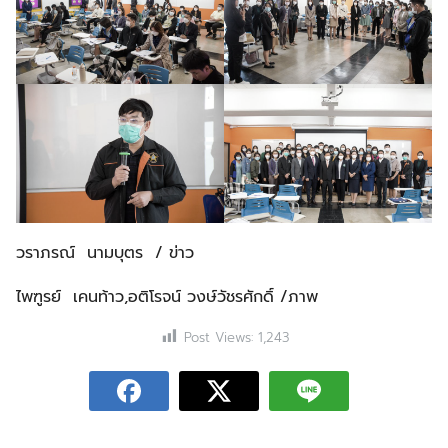
วราภรณ์ นามบุตร / ข่าว
ไพฑูรย์ เคนท้าว,อติโรจน์ วงษ์วัชรศักดิ์ /ภาพ
Post Views:
1,243