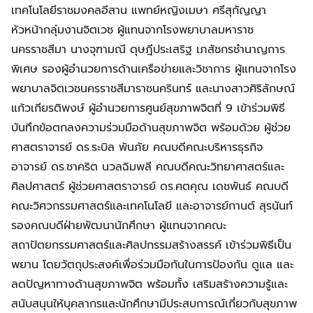
เทคโนโลยีราชมงคลอีสาน แพทย์หญิงเมษา ศรีสุกัญญา
หัวหน้ากลุ่มงานจิตเวช ผู้แทนจากโรงพยาบาลมหาราช
นครราชสีมา นางจุฑามณี ดุษฎีประเสริฐ เภสัชกรชำนาญการ
พิเศษ รองผู้อำนวยการด้านเครือข่ายและวิชาการ ผู้แทนจากโรง
พยาบาลจิตเวชนครราชสีมาราชนครินทร์ และนางสาวศิริลักษณ์
แก้วเกียรติพงษ์ ผู้อำนวยการศูนย์สุขภาพจิตที่ 9 เข้าร่วมพิธี
บันทึกข้อตกลงความร่วมมือด้านสุขภาพจิต พร้อมด้วย ผู้ช่วย
ศาสตราจารย์ ดร.ระบิล พ้นภัย คณบดีคณะบริหารธุรกิจ
อาจารย์ ดร.ชาคริต นวลฉิมพลี คณบดีคณะวิทยาศาสตร์และ
ศิลปศาสตร์ ผู้ช่วยศาสตราจารย์ ดร.ศตคุณ เดชพันธ์ คณบดี
คณะวิศวกรรมศาสตร์และเทคโนโลยี และอาจารย์กานต์ สุรนันท์
รองคณบดีฝ่ายพัฒนานักศึกษา ผู้แทนจากคณะ
สถาปัตยกรรมศาสตร์และศิลปกรรมสร้างสรรค์ เข้าร่วมพิธีเป็น
พยาน โดยวัตถุประสงค์เพื่อร่วมมือกันในการป้องกัน ดูแล และ
ลดปัญหาทางด้านสุขภาพจิต พร้อมทั้ง เสริมสร้างความรู้และ
สนับสนุนให้บุคลากรและนักศึกษามีประสบการณ์เกี่ยวกับสุขภาพ